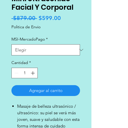
Facial Y Corporal
Precio
Precio
 $879.00 
$599.00
de
Politica de Envio
oferta
MSI-MercadoPago
*
Cantidad
*
Agregar al carrito
Masaje de belleza ultrasónico /
ultrasónico: su piel se verá más
joven, suave y saludable con esta
forma intensa de cuidado