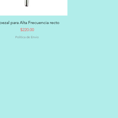
Vista rápida
bezal para Alta Frecuencia recto
Precio
$220.00
Politica de Envio