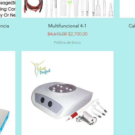
Vista rápida
encia
Multifuncional 4-1
Ca
Precio
Precio de oferta
$4,615.00
$2,700.00
Politica de Envio