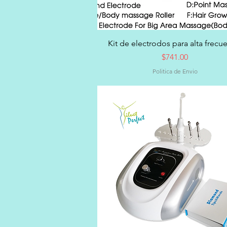
Vista rápida
Kit de electrodos para alta frecu
Precio
$741.00
Politica de Envio