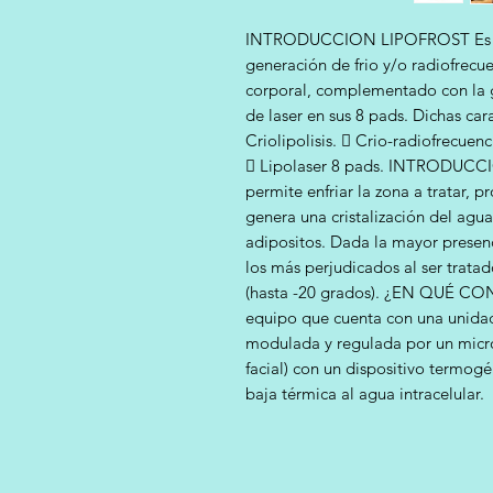
INTRODUCCION LIPOFROST Es un 
generación de frio y/o radiofrecue
corporal, complementado con la g
de laser en sus 8 pads. Dichas cara
Criolipolisis.  Crio-radiofrecuenc
 Lipolaser 8 pads. INTRODUCC
permite enfriar la zona a tratar, 
genera una cristalización del agua
adipositos. Dada la mayor presenc
los más perjudicados al ser trata
(hasta -20 grados). ¿EN QUÉ CONS
equipo que cuenta con una unidad
modulada y regulada por un micro
facial) con un dispositivo termogén
baja térmica al agua intracelular.