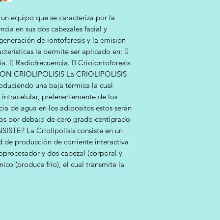
Controlador de Tie
Los envios son a cue
La garantía no aplic
sesión: 1 a 60 minut
equipo que se caracteriza por la
envio no incluye seg
por mal uso del equ
Crioterapia.  Iontof
ncia en sus dos cabezales facial y
No aplica en cabezal
Lipolaser.  Crio-fre
eneración de iontoforesis y la emisión
En caso de que el e
de Termoterapia Cor
cterísticas le permite ser aplicado en; 
tendra 3 dias para no
Termoterapia Facial.
ia.  Radiofrecuencia.  Crioiontoforesis.
cambio de equipo, d
laser cada uno.  1 
ION CRIOLIPOLISIS La CRIOLIPOLISIS
hara garantia y no c
Cable de Alimentació
Garantia no aplica e
produciendo una baja térmica la cual
Apoya Cabezales Pad
encuentren rotos o v
 intracelular, preferentemente de los
mm.  Largo: 346 mm
ia de agua en los adipositos estos serán
9.300 kilos.CARA
dos por debajo de cero grado centígrado
* Watts: 50. * Tempe
ISTE? La Criolipolisis consiste en un
cabezales, facial y c
CARACTERISTICAS C
 de producción de corriente interactiva
alcanzada: -20 ºC (ca
procesador y dos cabezal (corporal y
facial). - CARACTE
ico (produce frío), el cual transmite la
emisión:120 mw por a
3B. (10 laser cada p
Aplicadores provisto