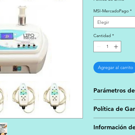
MSI-MercadoPago
*
Elegir
Cantidad
*
Agregar al carrito
Parámetros de
- CARACTERISTICAS 
Política de Ga
Alimentación: 110/
promedio: 40 Vatios
Para poder hacer val
Microprocesador. Pa
Información de
necesario, presenta
Back-Light. - CAR
original.