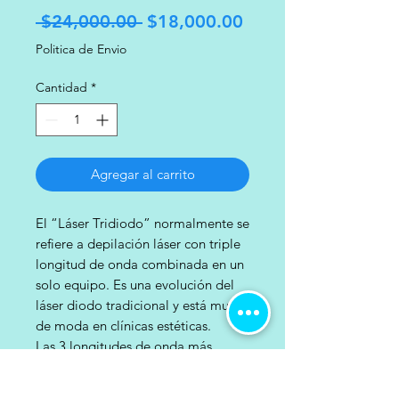
Precio
Precio
 $24,000.00 
$18,000.00
de
Politica de Envio
oferta
Cantidad
*
Agregar al carrito
El “Láser Tridiodo” normalmente se
refiere a depilación láser con triple
longitud de onda combinada en un
solo equipo. Es una evolución del
láser diodo tradicional y está muy
de moda en clínicas estéticas.
Las 3 longitudes de onda más
comunes son:
* 755 nm (Alejandrita) → vello fino y