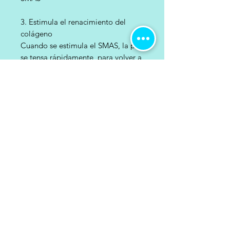
3. Estimula el renacimiento del
colágeno
Cuando se estimula el SMAS, la piel
se tensa rápidamente, para volver a
crecer y reagrupar el colágeno
4. Apoya la capa SMAS
Active el colágeno debajo de la piel
profunda , para apoyar la capa
SMAS, eliminar las arrugas.
5. ¡Muestra la piel joven y hermosa!
Después del tratamiento HIFU, hace
que la piel sea joven y hermosa,
levantando y tensando la piel para
mantenerla joven y saludable.