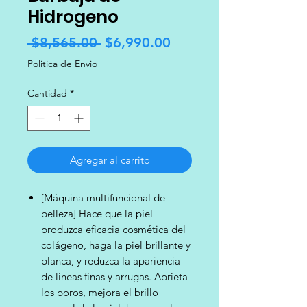
Hidrogeno
Precio
Precio
 $8,565.00 
$6,990.00
de
Politica de Envio
oferta
Cantidad
*
Agregar al carrito
[Máquina multifuncional de
belleza] Hace que la piel
produzca eficacia cosmética del
colágeno, haga la piel brillante y
blanca, y reduzca la apariencia
de líneas finas y arrugas. Aprieta
los poros, mejora el brillo